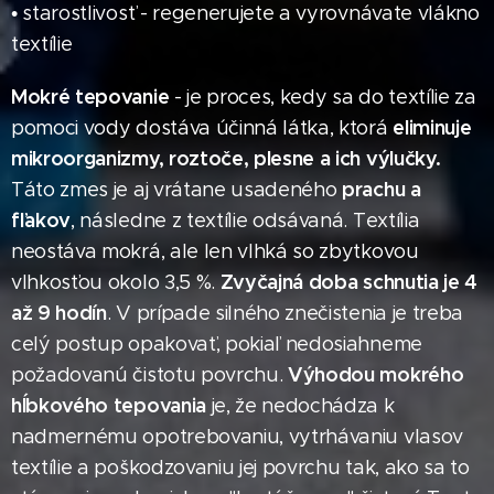
• starostlivosť - regenerujete a vyrovnávate vlákno
textílie
Mokré tepovanie
- je proces, kedy sa do textílie za
eliminuje
pomoci vody dostáva účinná látka, ktorá
mikroorganizmy, roztoče, plesne a ich výlučky.
prachu a
Táto zmes je aj vrátane usadeného
fľakov
, následne z textílie odsávaná. Textília
neostáva mokrá, ale len vlhká so zbytkovou
Zvyčajná doba schnutia je 4
vlhkosťou okolo 3,5 %.
až 9 hodín
. V prípade silného znečistenia je treba
celý postup opakovať, pokiaľ nedosiahneme
Výhodou mokrého
požadovanú čistotu povrchu.
hĺbkového tepovania
je, že nedochádza k
nadmernému opotrebovaniu, vytrhávaniu vlasov
textílie a poškodzovaniu jej povrchu tak, ako sa to