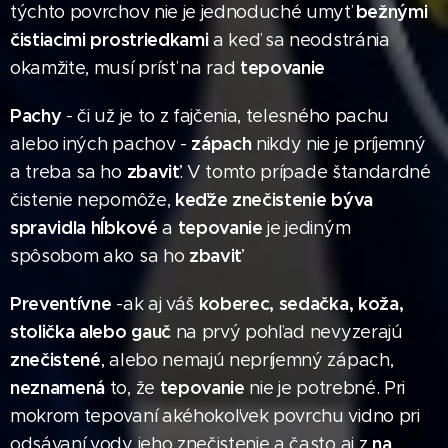
bežnými
týchto povrchov nie je jednoduché umyť
čistiacimi prostriedkami
a keď sa neodstránia
tepovanie
okamžite, musí prísť na rad
Pachy
- či už je to z fajčenia, telesného pachu
zápach
alebo iných pachov -
nikdy nie je príjemný
zbaviť
a treba sa ho
. V tomto prípade štandardné
keďže znečistenie býva
čistenie nepomôže,
spravidla hĺbkové
tepovanie
a
je jediným
zbaviť
spôsobom ako sa ho
Preventívne
koberec, sedačka, koža,
-ak aj váš
stolička alebo gauč
na prvý pohľad nevyzerajú
znečistené
, alebo nemajú nepríjemný zápach,
neznamená
tepovanie
to, že
nie je potrebné. Pri
mokrom tepovaní akéhokoľvek povrchu vidno pri
na
odsávaní vody jeho znečistenie a často aj z