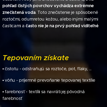
pohľad čistých povrchov vychádza extrémne
znečistená voda
. Toto znečistenie je spôsobené
roztočmi, odumretou kožou, alebo inými malými
často nie je na prvý pohľad viditeľné
časticami a
Tepovaním
získate
• čistotu - odstraňujú sa roztoče, pot, fľaky, ...
• vôňu - príjemné prevoňanie tepovanej textílie
• farebnosť - textílii sa navráti jej pôvodná
farebnosť