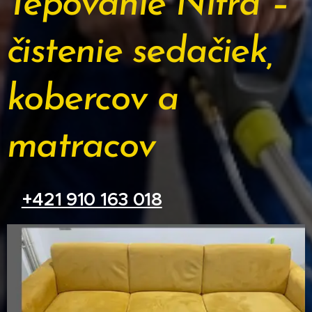
Tepovanie Nitra –
čistenie sedačiek,
kobercov a
matracov
+421 910 163 018