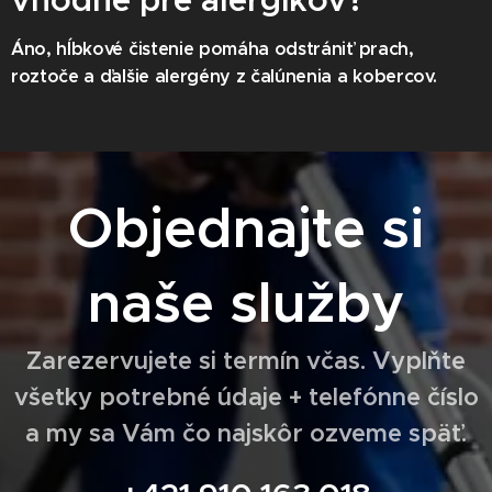
vhodné pre alergikov?
Áno, hĺbkové čistenie pomáha odstrániť prach,
roztoče a ďalšie alergény z čalúnenia a kobercov.
Objednajte si
naše služby
Zarezervujete si termín včas.
Vyplňte
všetky potrebné údaje + telefónne číslo
a my sa Vám čo najskôr ozveme späť.