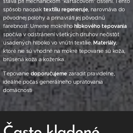
stáva pri mechanickom "kartáčovom" čistení. Tento
textíliu regeneruje
spôsob naopak
, narovnáva do
pôvodnej polohy a prinavráti jej pôvodnú
hĺbkového tepovania
farebnosť. Umenie mokrého
spočíva v odstránení všetkých druhov nečistôt
Materiály
usadených hlboko vo vnútri textílie.
,
ktoré nie sú vhodné na mokré tepovanie sú koža,
brúsená koža a koženka.
doporučujeme
Tepovanie
zaradiť pravidelne,
ideálne počas generálneho upratovania
domácnosti
Často kladené