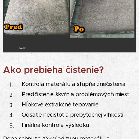
Ako prebieha čistenie?
Kontrola materiálu a stupňa znečistenia
Predčistenie škvŕn a problémových miest
Hĺbkové extrakčné tepovanie
Odsatie nečistôt a prebytočnej vlhkosti
Finálna kontrola výsledku
Doba schnutia závisí od typu materiálu a