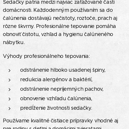
Sedačky patria medzi najviac zaťažované časti
domácnosti. Každodenným používaním sa do
čalúnenia dostávajú nečistoty, roztoče, prach aj
rôzne škvrny. Profesionálne tepovanie pomáha
obnoviť čistotu, vzhľad a hygienu čalúneného
nábytku.
Výhody profesionálneho tepovania:
odstránenie hlboko usadenej špiny,
redukcia alergénov a baktérií,
odstránenie nepríjemných pachov,
obnovenie vzhľadu čalúnenia,
predĺženie životnosti sedačky.
Používame kvalitné čistiace prípravky vhodné aj
pre rodiny s deťmi a domácimi zvieratami.