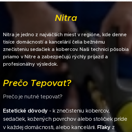
Nitra
Nitra je jedno z najväčších miest v regióne, kde denne
tisíce domácností a kancelárií čelia bežnému
znečisteniu sedačiek a kobercov. Naši technici pôsobia
priamo v Nitre a zabezpečujú rýchly príjazd a
profesionálny výsledok.
Prečo Tepovať?
Prečo je nutné tepovať?
Estetické dôvody
- k znečisteniu kobercov,
sedačiek, kožených povrchov alebo stoličiek príde
Fľaky
v každej domácnosti, alebo kancelárii.
z