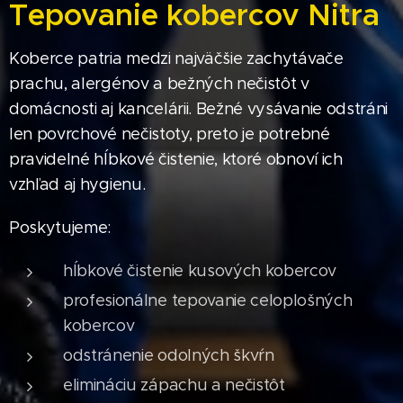
Tepovanie kobercov Nitra
Koberce patria medzi najväčšie zachytávače
prachu, alergénov a bežných nečistôt v
domácnosti aj kancelárii. Bežné vysávanie odstráni
len povrchové nečistoty, preto je potrebné
pravidelné hĺbkové čistenie, ktoré obnoví ich
vzhľad aj hygienu.
Poskytujeme:
hĺbkové čistenie kusových kobercov
profesionálne tepovanie celoplošných
kobercov
odstránenie odolných škvŕn
elimináciu zápachu a nečistôt