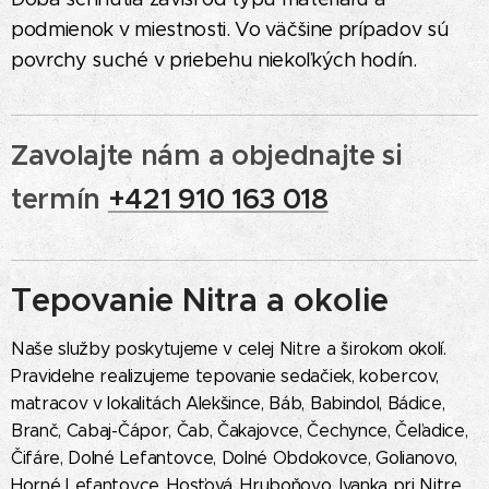
podmienok v miestnosti. Vo väčšine prípadov sú
povrchy suché v priebehu niekoľkých hodín.
Zavolajte nám a objednajte si
termín
+421 910 163 018
Tepovanie Nitra a okolie
Naše služby poskytujeme v celej Nitre a širokom okolí.
Pravidelne realizujeme tepovanie sedačiek, kobercov,
matracov v lokalitách Alekšince, Báb, Babindol, Bádice,
Branč, Cabaj-Čápor, Čab, Čakajovce, Čechynce, Čeľadice,
Čifáre, Dolné Lefantovce, Dolné Obdokovce, Golianovo,
Horné Lefantovce, Hosťová, Hruboňovo, Ivanka pri Nitre,