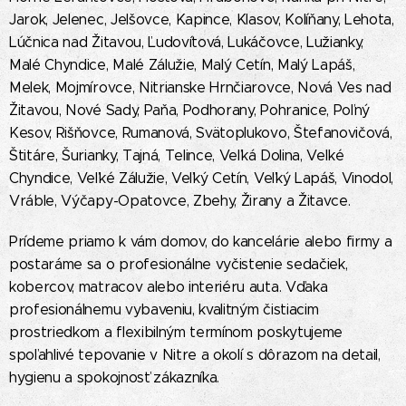
Jarok, Jelenec, Jelšovce, Kapince, Klasov, Kolíňany, Lehota,
Lúčnica nad Žitavou, Ľudovítová, Lukáčovce, Lužianky,
Malé Chyndice, Malé Zálužie, Malý Cetín, Malý Lapáš,
Melek, Mojmírovce, Nitrianske Hrnčiarovce, Nová Ves nad
Žitavou, Nové Sady, Paňa, Podhorany, Pohranice, Poľný
Kesov, Rišňovce, Rumanová, Svätoplukovo, Štefanovičová,
Štitáre, Šurianky, Tajná, Telince, Veľká Dolina, Veľké
Chyndice, Veľké Zálužie, Veľký Cetín, Veľký Lapáš, Vinodol,
Vráble, Výčapy-Opatovce, Zbehy, Žirany a Žitavce.
Prídeme priamo k vám domov, do kancelárie alebo firmy a
postaráme sa o profesionálne vyčistenie sedačiek,
kobercov, matracov alebo interiéru auta. Vďaka
profesionálnemu vybaveniu, kvalitným čistiacim
prostriedkom a flexibilným termínom poskytujeme
spoľahlivé tepovanie v Nitre a okolí s dôrazom na detail,
hygienu a spokojnosť zákazníka.