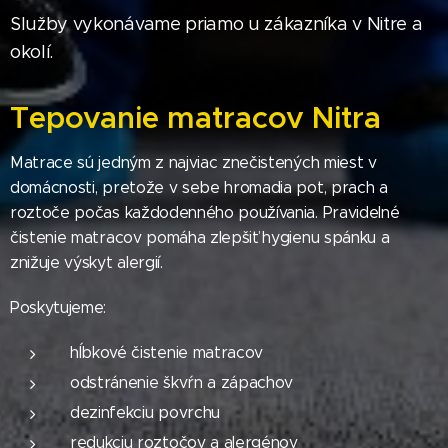
Služby vykonávame priamo u zákazníka v Nitre a
okolí.
Tepovanie matracov Nitra
Matrace sú jedným z najviac znečistených miest v
domácnosti, pretože v sebe hromadia pot, prach a
roztoče počas každodenného používania. Pravidelné
čistenie matracov pomáha zlepšiť hygienu spánku a
znižuje výskyt alergií.
Poskytujeme:
hĺbkové čistenie matracov
odstránenie škvŕn a zápachov
dezinfekciu povrchu
redukciu roztočov a alergénov