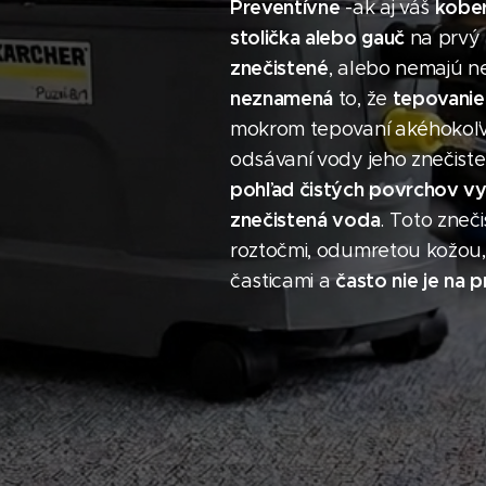
Preventívne
kober
-ak aj váš
stolička alebo gauč
na prvý 
znečistené
, alebo nemajú n
neznamená
tepovanie
to, že
mokrom tepovaní akéhokoľv
odsávaní vody jeho znečisten
pohľad čistých povrchov v
znečistená voda
. Toto zneč
roztočmi, odumretou kožou,
často nie je na 
časticami a