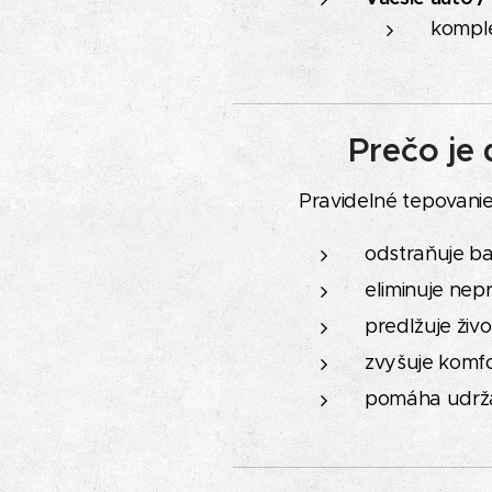
komple
✨
Prečo je 
Pravidelné tepovanie 
odstraňuje ba
eliminuje nep
predlžuje živo
zvyšuje komfor
pomáha udržať