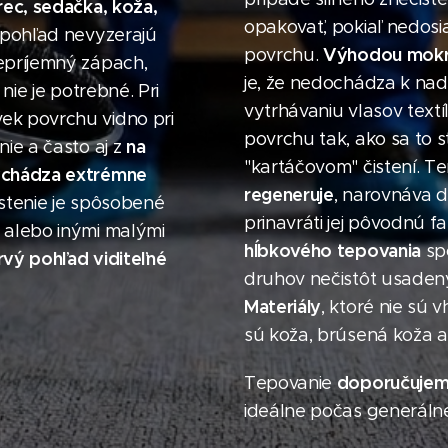
ec, sedačka, koža,
opakovať, pokiaľ nedos
pohľad nevyzerajú
Výhodou mokr
povrchu.
epríjemný zápach,
je, že nedochádza k n
nie je potrebné. Pri
vytrhávaniu vlasov textí
ek povrchu vidno pri
povrchu tak, ako sa to 
na
ie a často aj z
"kartáčovom" čistení. 
ychádza extrémne
regeneruje
, narovnáva 
istenie je spôsobené
prinavráti jej pôvodnú 
 alebo inými malými
hĺbkového tepovania
spo
prvý pohľad viditeľné
druhov nečistôt usadenýc
Materiály
, ktoré nie sú
sú koža, brúsená koža a
doporučuje
Tepovanie
ideálne počas generáln