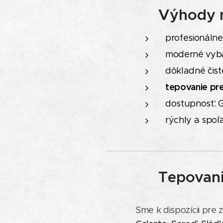
🚗
Výhody n
profesionálne 
moderné vybav
dôkladné čist
tepovanie pre
dostupnosť: G
rýchly a spoľa
📍
Tepovanie
Sme k dispozícii pre 