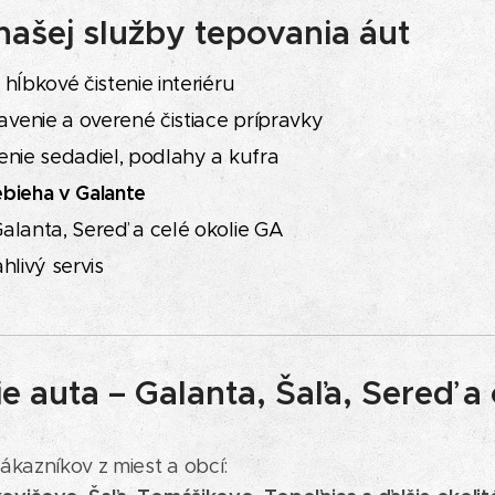
ašej služby tepovania áut
hĺbkové čistenie interiéru
enie a overené čistiace prípravky
enie sedadiel, podlahy a kufra
bieha v Galante
alanta, Sereď a celé okolie GA
hlivý servis
 auta – Galanta, Šaľa, Sereď a 
zákazníkov z miest a obcí: