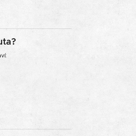
uta?
ví: