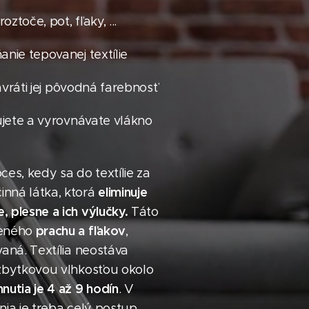
oztoče, pot, fľaky, ...
anie tepovanej textílie
 navráti jej pôvodná farebnosť
rujete a vyrovnávate vlákno
oces, kedy sa do textílie za
eliminuje
inná látka, ktorá
 plesne a ich výlučky.
Táto
prachu a fľakov
deného
,
vaná. Textília neostáva
 zbytkovou vlhkosťou okolo
nutia je 4 až 9 hodín
. V
nia je treba celý postup