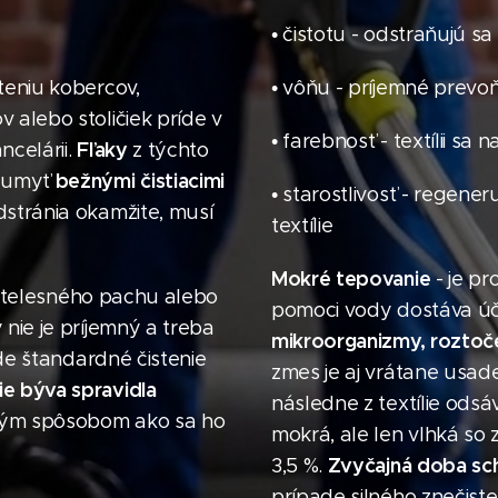
• čistotu - odstraňujú sa r
teniu kobercov,
• vôňu - príjemné prevoň
 alebo stoličiek príde v
• farebnosť - textílii sa
Fľaky
ncelárii.
z týchto
bežnými čistiacimi
é umyť
• starostlivosť - regene
stránia okamžite, musí
textílie
Mokré tepovanie
- je pr
ia, telesného pachu alebo
pomoci vody dostáva úč
 nie je príjemný a treba
mikroorganizmy, roztoče,
de štandardné čistenie
zmes je aj vrátane usa
ie býva spravidla
následne z textílie odsá
iným spôsobom ako sa ho
mokrá, ale len vlhká so
Zvyčajná doba sch
3,5 %.
prípade silného znečiste