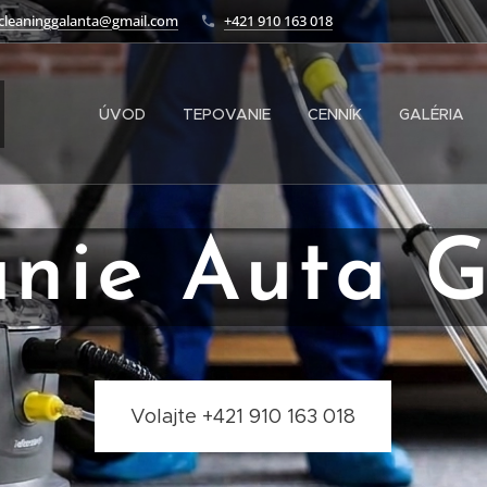
ecleaninggalanta@gmail.com
+421 910 163 018
ÚVOD
TEPOVANIE
CENNÍK
GALÉRIA
nie Auta 
Volajte +421 910 163 018