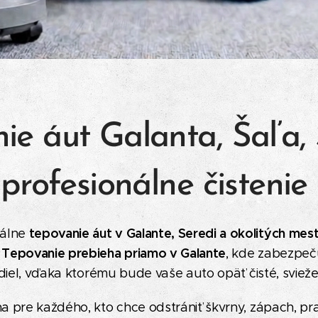
ie áut Galanta, Šaľa,
 profesionálne čistenie 
tepovanie áut v Galante, Seredi a okolitých mes
nálne
Tepovanie prebieha priamo v Galante
.
, kde zabezpeč
zidiel, vďaka ktorému bude vaše auto opäť čisté, svieže
na pre každého, kto chce odstrániť škvrny, zápach, pr