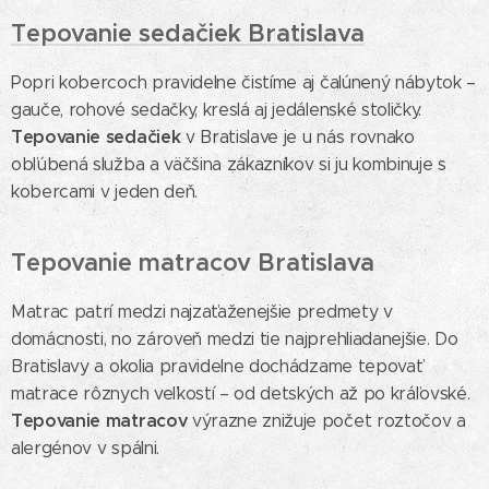
Tepovanie sedačiek Bratislava
Popri kobercoch pravidelne čistíme aj čalúnený nábytok –
gauče, rohové sedačky, kreslá aj jedálenské stoličky.
Tepovanie sedačiek
v Bratislave je u nás rovnako
obľúbená služba a väčšina zákazníkov si ju kombinuje s
kobercami v jeden deň.
Tepovanie matracov Bratislava
Matrac patrí medzi najzaťaženejšie predmety v
domácnosti, no zároveň medzi tie najprehliadanejšie. Do
Bratislavy a okolia pravidelne dochádzame tepovať
matrace rôznych veľkostí – od detských až po kráľovské.
Tepovanie matracov
výrazne znižuje počet roztočov a
alergénov v spálni.