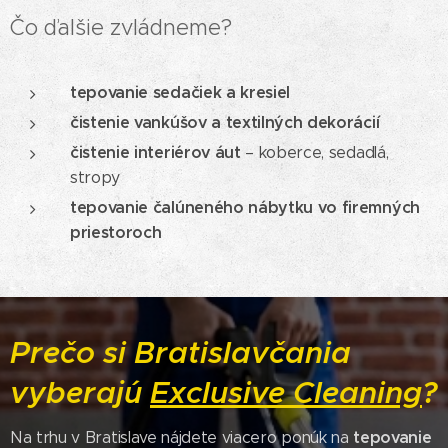
Čo ďalšie zvládneme?
tepovanie sedačiek a kresiel
čistenie vankúšov a textilných dekorácií
čistenie interiérov áut
– koberce, sedadlá,
stropy
tepovanie čalúneného nábytku vo firemných
priestoroch
Prečo si Bratislavčania
vyberajú
Exclusive Cleaning
?
tepovanie
Na trhu v Bratislave nájdete viacero ponúk na