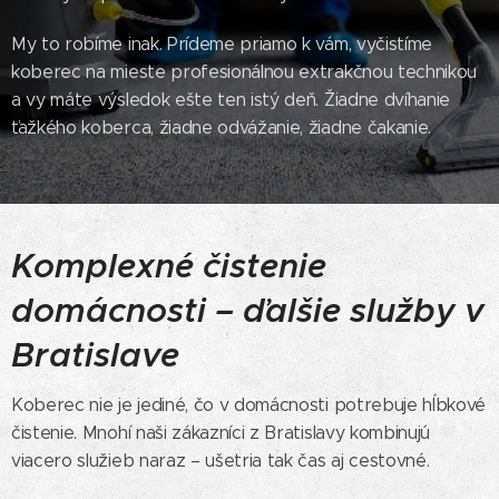
My to robíme inak. Prídeme priamo k vám, vyčistíme
koberec na mieste profesionálnou extrakčnou technikou
a vy máte výsledok ešte ten istý deň. Žiadne dvíhanie
ťažkého koberca, žiadne odvážanie, žiadne čakanie.
Komplexné čistenie
domácnosti – ďalšie služby v
Bratislave
Koberec nie je jediné, čo v domácnosti potrebuje hĺbkové
čistenie. Mnohí naši zákazníci z Bratislavy kombinujú
viacero služieb naraz – ušetria tak čas aj cestovné.