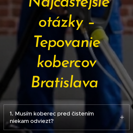
Najčastejšie
otázky –
Tepovanie
kobercov
Bratislava
1. Musím koberec pred čistením
niekam odviezť?
Nie – čistíme koberec priamo tam, kde leží.