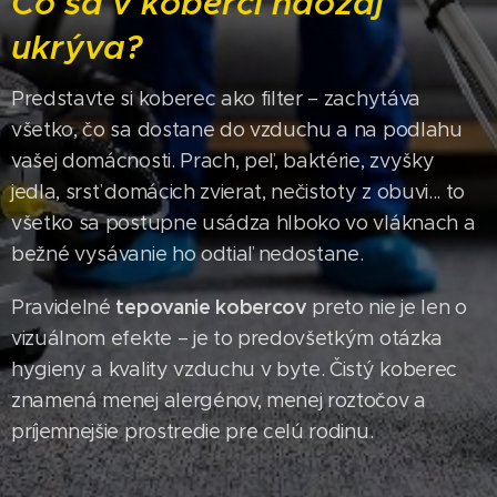
Čo sa v koberci naozaj
ukrýva?
Predstavte si koberec ako filter – zachytáva
všetko, čo sa dostane do vzduchu a na podlahu
vašej domácnosti. Prach, peľ, baktérie, zvyšky
jedla, srsť domácich zvierat, nečistoty z obuvi... to
všetko sa postupne usádza hlboko vo vláknach a
bežné vysávanie ho odtiaľ nedostane.
tepovanie kobercov
Pravidelné
preto nie je len o
vizuálnom efekte – je to predovšetkým otázka
hygieny a kvality vzduchu v byte. Čistý koberec
znamená menej alergénov, menej roztočov a
príjemnejšie prostredie pre celú rodinu.