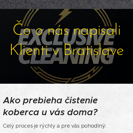
Čo o nás napisali
Klienti v Bratislave
Ako prebieha čistenie
koberca u vás doma?
Celý proces je rýchly a pre vás pohodlný: