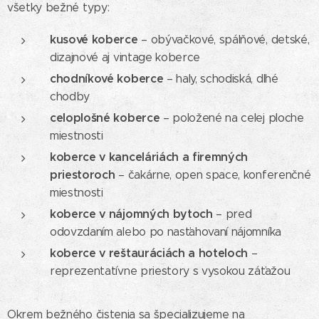
všetky bežné typy:
kusové koberce
– obývačkové, spálňové, detské,
dizajnové aj vintage koberce
chodníkové koberce
– haly, schodiská, dlhé
chodby
celoplošné koberce
– položené na celej ploche
miestnosti
koberce v kanceláriách a firemných
priestoroch
– čakárne, open space, konferenčné
miestnosti
koberce v nájomných bytoch
– pred
odovzdaním alebo po nasťahovaní nájomníka
koberce v reštauráciách a hoteloch
–
reprezentatívne priestory s vysokou záťažou
Okrem bežného čistenia sa špecializujeme na