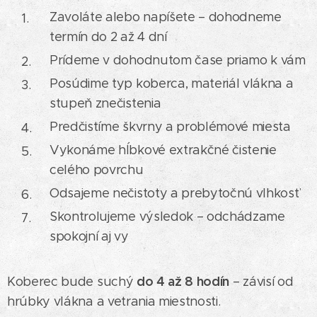
Zavoláte alebo napíšete – dohodneme
termín do 2 až 4 dní
Prídeme v dohodnutom čase priamo k vám
Posúdime typ koberca, materiál vlákna a
stupeň znečistenia
Predčistíme škvrny a problémové miesta
Vykonáme hĺbkové extrakčné čistenie
celého povrchu
Odsajeme nečistoty a prebytočnú vlhkosť
Skontrolujeme výsledok – odchádzame
spokojní aj vy
do 4 až 8 hodín
Koberec bude suchý
– závisí od
hrúbky vlákna a vetrania miestnosti.