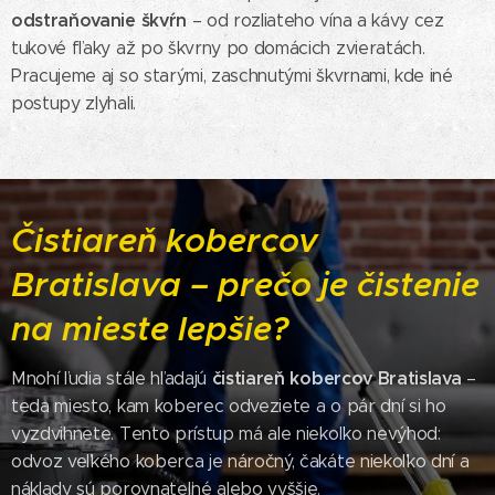
odstraňovanie škvŕn
– od rozliateho vína a kávy cez
tukové fľaky až po škvrny po domácich zvieratách.
Pracujeme aj so starými, zaschnutými škvrnami, kde iné
postupy zlyhali.
Čistiareň kobercov
Bratislava – prečo je čistenie
na mieste lepšie?
čistiareň kobercov Bratislava
Mnohí ľudia stále hľadajú
–
teda miesto, kam koberec odveziete a o pár dní si ho
vyzdvihnete. Tento prístup má ale niekoľko nevýhod:
odvoz veľkého koberca je náročný, čakáte niekoľko dní a
náklady sú porovnateľné alebo vyššie.