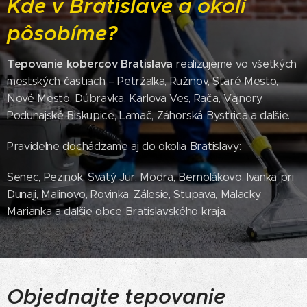
Kde v Bratislave a okolí
pôsobíme?
Tepovanie kobercov Bratislava
realizujeme vo všetkých
mestských častiach – Petržalka, Ružinov, Staré Mesto,
Nové Mesto, Dúbravka, Karlova Ves, Rača, Vajnory,
Podunajské Biskupice, Lamač, Záhorská Bystrica a ďalšie.
Pravidelne dochádzame aj do okolia Bratislavy:
Senec, Pezinok, Svätý Jur, Modra, Bernolákovo, Ivanka pri
Dunaji, Malinovo, Rovinka, Zálesie, Stupava, Malacky,
Marianka a ďalšie obce Bratislavského kraja.
Objednajte tepovanie