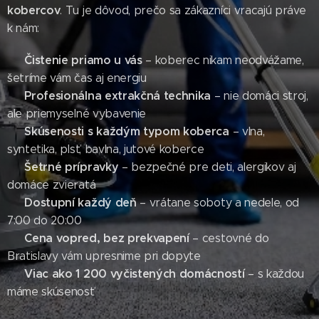
kobercov
. Tu je dôvod, prečo sa zákazníci vracajú práve
k nám:
Čistenie priamo u vás
✔
– koberec nikam neodvážame,
šetríme vám čas aj energiu
Profesionálna extrakčná technika
✔
– nie domáci stroj,
ale priemyselné vybavenie
Skúsenosti s každým typom koberca
✔
– vlna,
syntetika, plsť, bavlna, jutové koberce
Šetrné prípravky
✔
– bezpečné pre deti, alergikov aj
domáce zvieratá
Dostupní každý deň
✔
– vrátane soboty a nedele, od
7:00 do 20:00
Cena vopred, bez prekvapení
✔
– cestovné do
Bratislavy vám upresnime pri dopyte
Viac ako 1 200 vyčistených domácností
✔
– s každou
máme skúsenosť